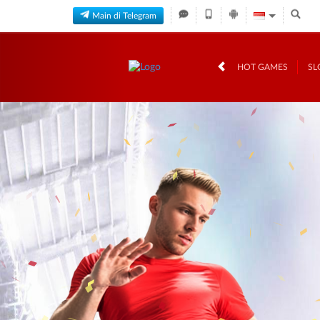
Main di Telegram
HOT GAMES
SL