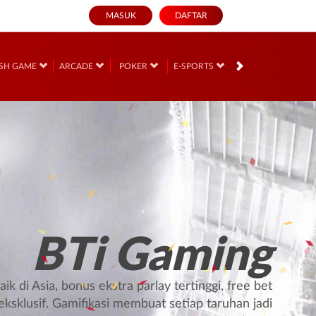
MASUK
DAFTAR
SH GAME
ARCADE
POKER
E-SPORTS
SABUNG AYAM
BTi Gaming
ik di Asia, bonus ekstra parlay tertinggi, free bet
ksklusif. Gamifikasi membuat setiap taruhan jadi