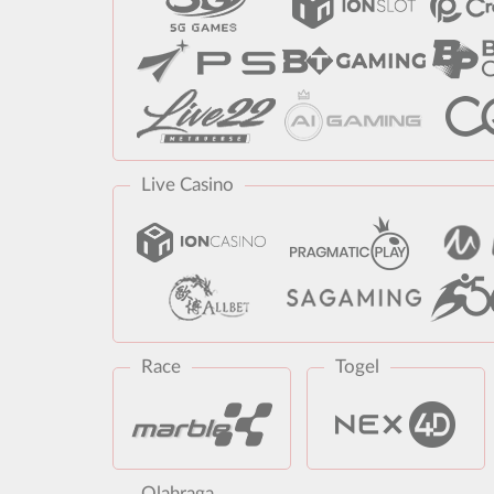
Live Casino
Race
Togel
Olahraga