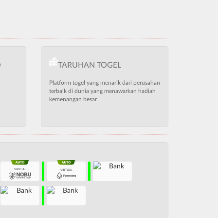
O
TARUHAN TOGEL
Platform togel yang menarik dari perusahan
terbaik di dunia yang menawarkan hadiah
kemenangan besar