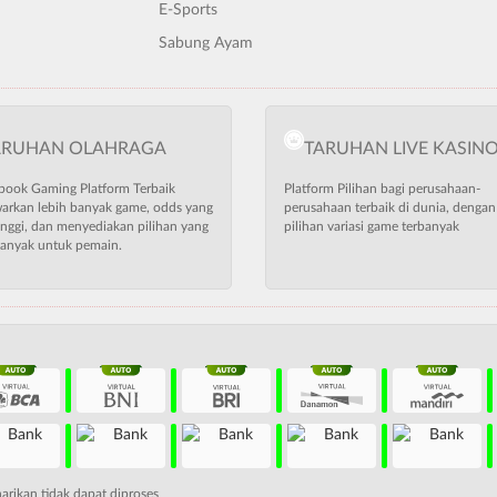
E-Sports
Sabung Ayam
ARUHAN OLAHRAGA
TARUHAN LIVE KASIN
book Gaming Platform Terbaik
Platform Pilihan bagi perusahaan-
rkan lebih banyak game, odds yang
perusahaan terbaik di dunia, dengan
tinggi, dan menyediakan pilihan yang
pilihan variasi game terbanyak
banyak untuk pemain.
arikan tidak dapat diproses