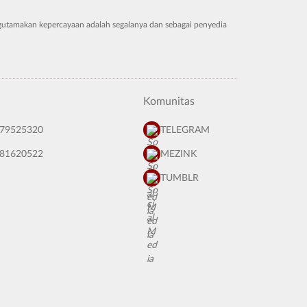
gutamakan kepercayaan adalah segalanya dan sebagai penyedia
Komunitas
79525320
TELEGRAM
81620522
MEZINK
TUMBLR