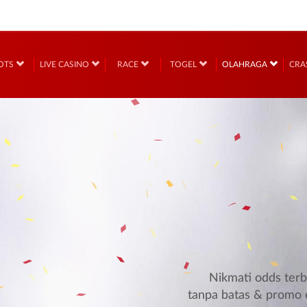
OTS
LIVE CASINO
RACE
TOGEL
OLAHRAGA
CRA
Nikmati odds terba
tanpa batas & promo e