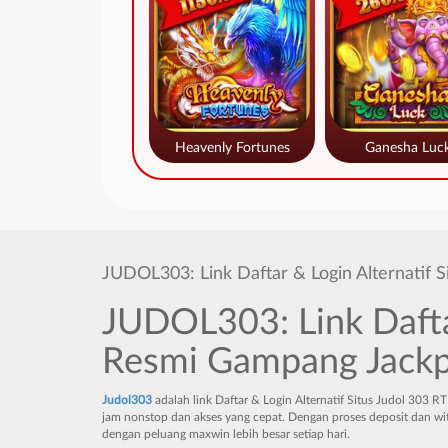
Heavenly Fortunes
Ganesha Luc
JUDOL303: Link Daftar & Login Alternatif 
JUDOL303: Link Daftar
Resmi Gampang Jack
Judol303
adalah link Daftar & Login Alternatif Situs Judol 303 
jam nonstop dan akses yang cepat. Dengan proses deposit dan wi
dengan peluang maxwin lebih besar setiap hari.