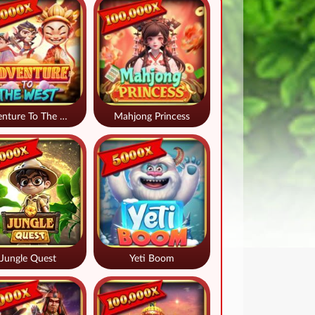
Adventure To The West
Mahjong Princess
Jungle Quest
Yeti Boom