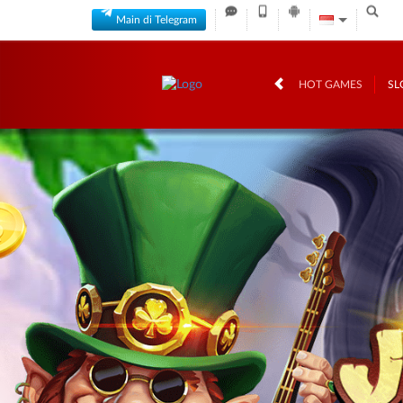
Main di Telegram
HOT GAMES
SL