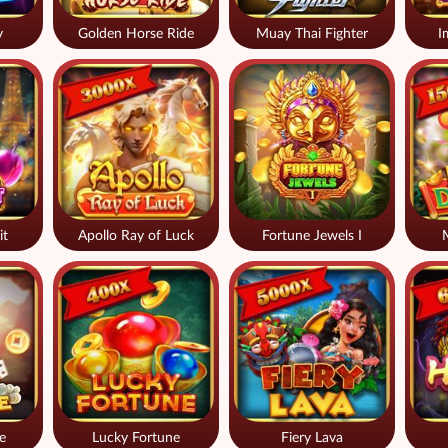
y
Golden Horse Ride
Muay Thai Fighter
I
it
Apollo Ray of Luck
Fortune Jewels I
e
Lucky Fortune
Fiery Lava