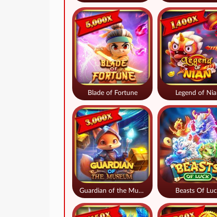
Blade of Fortune
Legend of Nia
Guardian of the Museum
Beasts Of Luc