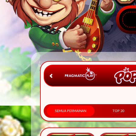
SEMUA PERMAINAN
TOP 20