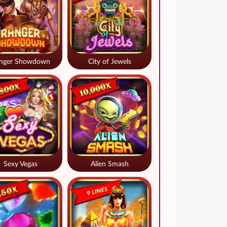
nger Showdown
City of Jewels
Sexy Vegas
Alien Smash