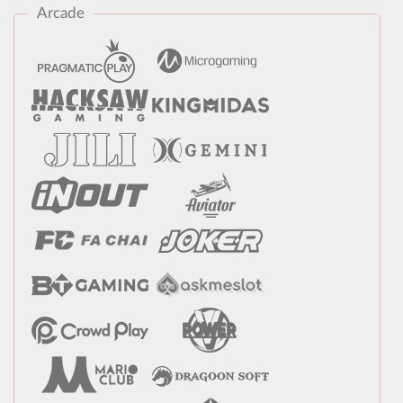
Arcade