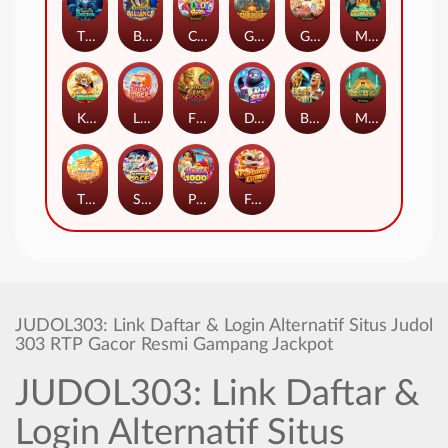
THRONE OF POSEIDON
BATTLE OF ALLIANCE
Color Bingo
GEMS MINER
GOD OF FORTUNE 2
MASTER OF GOLD MINER 2
KUNG FU LEOPARD
LUCKY TIGER
FORTUNE GEMS 2000
DJ SEAL
Book of Egypt
MASTER OF GOLD MINER
TREASURES OF EGYPT
SUPREME ACE
PINATA 1000
Fortune Lion
JUDOL303: Link Daftar & Login Alternatif Situs Judol
303 RTP Gacor Resmi Gampang Jackpot
JUDOL303: Link Daftar &
Login Alternatif Situs