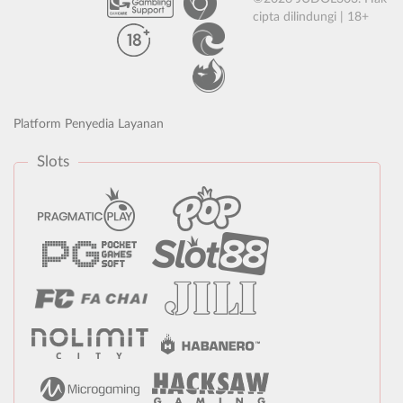
cipta dilindungi | 18+
Platform Penyedia Layanan
Slots