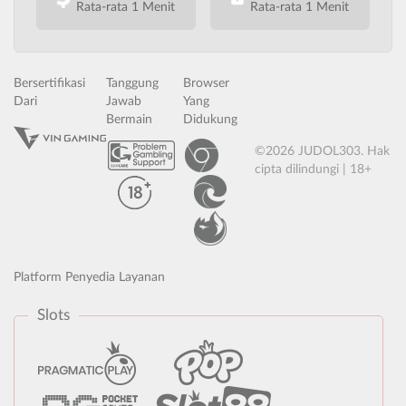
Rata-rata 1 Menit
Rata-rata 1 Menit
Bersertifikasi
Tanggung
Browser
Dari
Jawab
Yang
Bermain
Didukung
©2026 JUDOL303. Hak
cipta dilindungi | 18+
Platform Penyedia Layanan
Slots