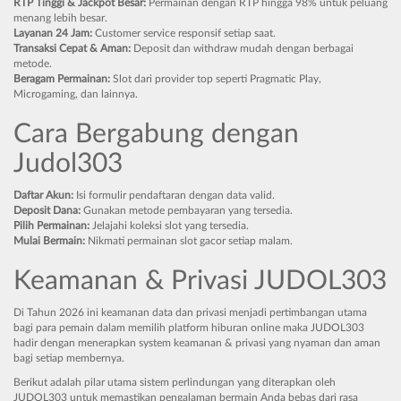
RTP Tinggi & Jackpot Besar:
Permainan dengan RTP hingga 98% untuk peluang
menang lebih besar.
Layanan 24 Jam:
Customer service responsif setiap saat.
Transaksi Cepat & Aman:
Deposit dan withdraw mudah dengan berbagai
metode.
Beragam Permainan:
Slot dari provider top seperti Pragmatic Play,
Microgaming, dan lainnya.
Cara Bergabung dengan
Judol303
Daftar Akun:
Isi formulir pendaftaran dengan data valid.
Deposit Dana:
Gunakan metode pembayaran yang tersedia.
Pilih Permainan:
Jelajahi koleksi slot yang tersedia.
Mulai Bermain:
Nikmati permainan slot gacor setiap malam.
Keamanan & Privasi JUDOL303
Di Tahun 2026 ini keamanan data dan privasi menjadi pertimbangan utama
bagi para pemain dalam memilih platform hiburan online maka JUDOL303
hadir dengan menerapkan system keamanan & privasi yang nyaman dan aman
bagi setiap membernya.
Berikut adalah pilar utama sistem perlindungan yang diterapkan oleh
JUDOL303 untuk memastikan pengalaman bermain Anda bebas dari rasa