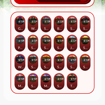
RTP
95%
RTP
RTP
RTP
RTP
98%
RTP
96%
Goyang Gaib
Wukong - Black Scatter
Slot88 Olympus 1000
Bang Gacor 1000
Slot88 Gates of Olympus Super Scatter
Slot88 Mahjong Wins 3 Black Scatter
RTP
RTP
97%
RTP
96%
RTP
RTP
97%
RTP
97%
Pirate Quest 1000
Starlight Princess 1000
Slot88 Olympus
Slot88 Mahjong Wins 2
JaJanan Pasar
Slot88 Gems
RTP
RTP
98%
RTP
RTP
RTP
RTP
Way of Ninja
Slot88 Gates of Gatot Kaca 1000
Slot88 Sweet Bonanza 1000
Slot88 Bonanza
Slot88 Princess
Slot88 Rush
RTP
95%
RTP
97%
RTP
83%
RTP
95%
RTP
Mochi Mania 1000
Slot88 Sweet Bonanza Super Scatter
Mighty Hercules
Slot88 Wisdom of Athena 1000
Thor vs Hercules