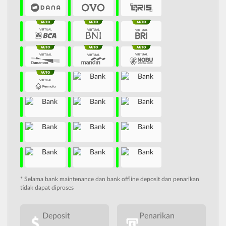
* Selama bank maintenance dan bank offline deposit dan penarikan
tidak dapat diproses
Deposit
Penarikan