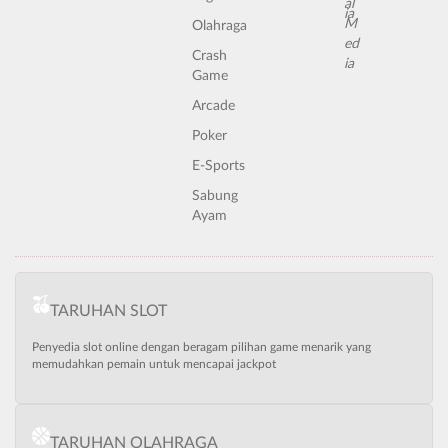
Olahraga
Crash
Game
Arcade
Poker
E-Sports
Sabung
Ayam
TARUHAN SLOT
Penyedia slot online dengan beragam pilihan game menarik yang
memudahkan pemain untuk mencapai jackpot
TARUHAN OLAHRAGA