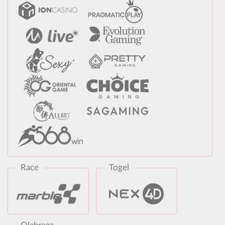
Race
Togel