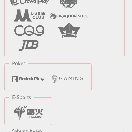
Poker
E-Sports
Sabung Ayam