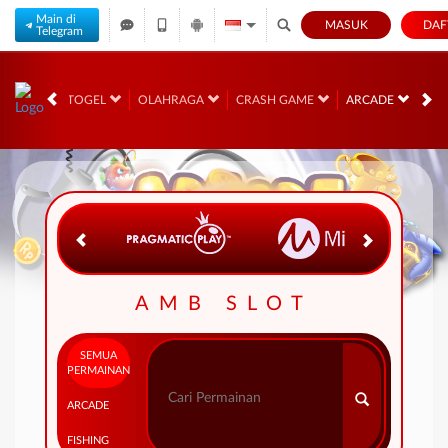
Main di
MASUK
DAF
Telegram
RACE
TOGEL
OLAHRAGA
CRASH GAME
ARCADE
PO
AMB SLOT
SEMUA
PERMAINAN
ARCADE
FISHING