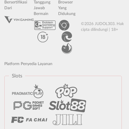
Bersertifikasi
Tanggung
Browser
Dari
Jawab
Yang
Bermain
Didukung
©2026 JUDOL303. Hak
cipta dilindungi | 18+
Platform Penyedia Layanan
Slots