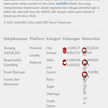
memuaskan setiap member di situs kami.
Judol303
adalah situs yang
mengutamakan kepercayaan adalah segalanya dan sebagai penyedia login &
daftar link alternatif situs slot JUDOL 303 dengan varian game terbaik &
terpercaya di tahun 2026.
© 2025 Judol303 | Situs Judol 303 Gacor Terpercaya
Kebijaksanaan
Platform
Kategori
Dukungan
Komunitas
Tentang
Promosi
Hot
+628217
TELEGR
JUDOL303
Games
4096771
AM
Loyalty
Responsible
Slots
+628238
MEZIN
Referral
Gambling
1620522
K
Live
Pusat Bantuan
Casino
TUMBL
R
Syarat dan
Race
Ketentuan
Togel
Olahraga
Crash
Game