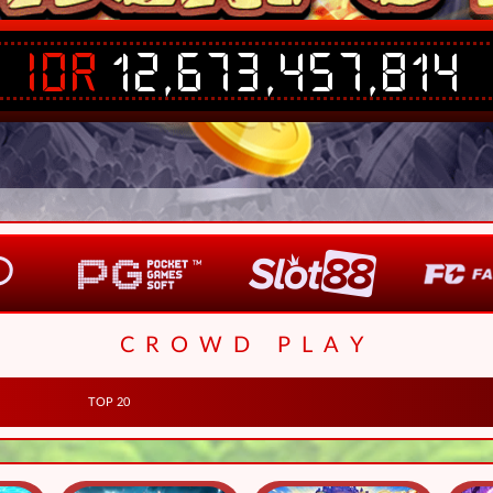
IDR
12,673,457,814
CROWD PLAY
TOP 20