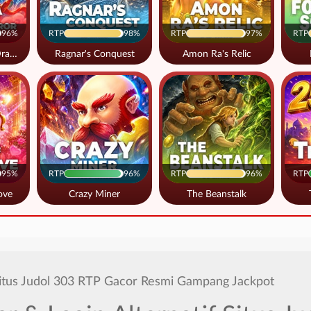
96%
RTP
RTP
RTP
Nezha And The Dragon Emperor
Ragnar's Conquest
Amon Ra's Relic
95%
RTP
96%
RTP
RTP
ove
Crazy Miner
The Beanstalk
Situs Judol 303 RTP Gacor Resmi Gampang Jackpot