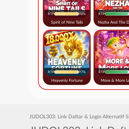
RTP
RTP
Spirit of Nine Tails
RTP
RTP
Heavenly Fortune
More & More L
JUDOL303: Link Daftar & Login Alternatif 