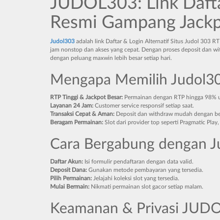
JUDOL303: Link Daftar
Resmi Gampang Jack
Judol303
adalah link Daftar & Login Alternatif Situs Judol 303 
jam nonstop dan akses yang cepat. Dengan proses deposit dan wi
dengan peluang maxwin lebih besar setiap hari.
Mengapa Memilih Judol3
RTP Tinggi & Jackpot Besar:
Permainan dengan RTP hingga 98% un
Layanan 24 Jam:
Customer service responsif setiap saat.
Transaksi Cepat & Aman:
Deposit dan withdraw mudah dengan be
Beragam Permainan:
Slot dari provider top seperti Pragmatic Play
Cara Bergabung dengan J
Daftar Akun:
Isi formulir pendaftaran dengan data valid.
Deposit Dana:
Gunakan metode pembayaran yang tersedia.
Pilih Permainan:
Jelajahi koleksi slot yang tersedia.
Mulai Bermain:
Nikmati permainan slot gacor setiap malam.
Keamanan & Privasi JUD