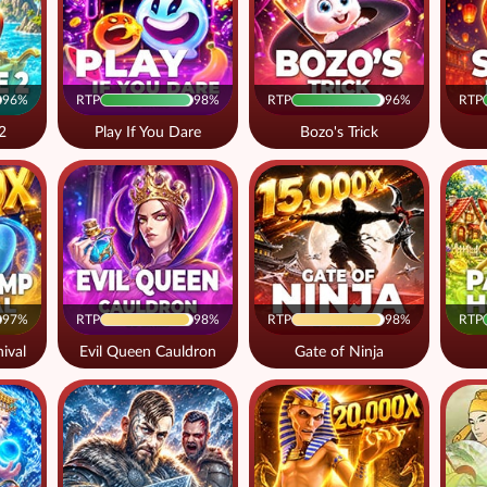
96%
RTP
98%
RTP
96%
RTP
2
Play If You Dare
Bozo's Trick
RTP
RTP
RTP
ival
Evil Queen Cauldron
Gate of Ninja