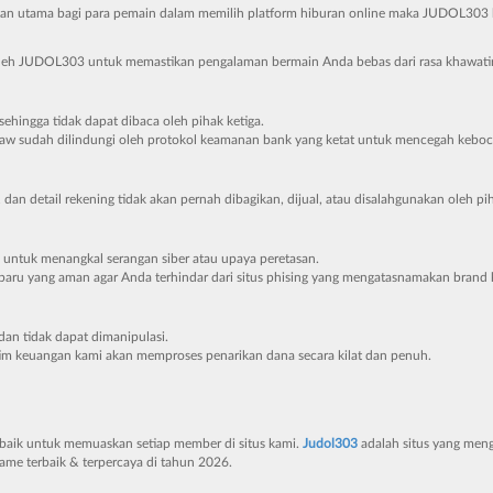
ngan utama bagi para pemain dalam memilih platform hiburan online maka JUDOL303
n oleh JUDOL303 untuk memastikan pengalaman bermain Anda bebas dari rasa khawatir
sehingga tidak dapat dibaca oleh pihak ketiga.
raw sudah dilindungi oleh protokol keamanan bank yang ketat untuk mencegah keboco
dan detail rekening tidak akan pernah dibagikan, dijual, atau disalahgunakan oleh p
pis untuk menangkal serangan siber atau upaya peretasan.
 terbaru yang aman agar Anda terhindar dari situs phising yang mengatasnamakan brand 
an tidak dapat dimanipulasi.
im keuangan kami akan memproses penarikan dana secara kilat dan penuh.
baik untuk memuaskan setiap member di situs kami.
Judol303
adalah situs yang men
 game terbaik & terpercaya di tahun 2026.