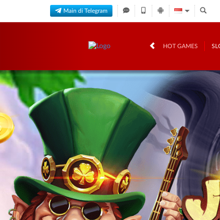
Main di Telegram
HOT GAMES
SL