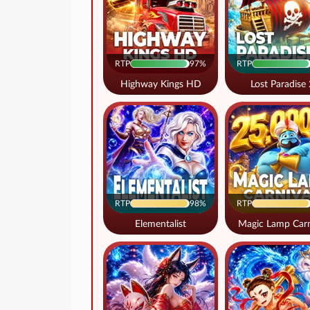
RTP
97%
RTP
Highway Kings HD
Lost Paradise 
RTP
RTP
Elementalist
Magic Lamp Carn