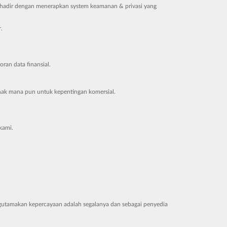
 hadir dengan menerapkan system keamanan & privasi yang
.
ran data finansial.
ihak mana pun untuk kepentingan komersial.
kami.
gutamakan kepercayaan adalah segalanya dan sebagai penyedia