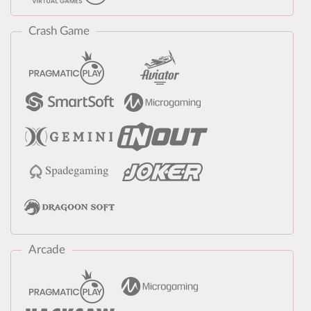
Crash Game
Arcade