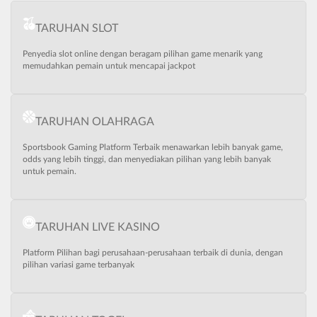
TARUHAN SLOT
Penyedia slot online dengan beragam pilihan game menarik yang
memudahkan pemain untuk mencapai jackpot
TARUHAN OLAHRAGA
Sportsbook Gaming Platform Terbaik menawarkan lebih banyak game,
odds yang lebih tinggi, dan menyediakan pilihan yang lebih banyak
untuk pemain.
TARUHAN LIVE KASINO
Platform Pilihan bagi perusahaan-perusahaan terbaik di dunia, dengan
pilihan variasi game terbanyak