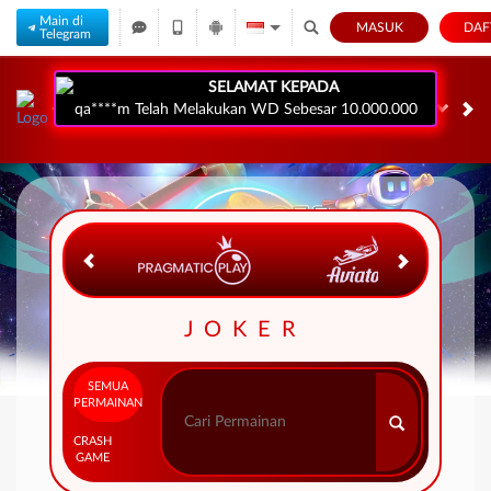
Main di
MASUK
DAF
Telegram
SELAMAT KEPADA
qa****m Telah Melakukan WD Sebesar 10.000.000
VE CASINO
RACE
TOGEL
OLAHRAGA
CRASH GAME
AR
JOKER
SEMUA
PERMAINAN
CRASH
GAME