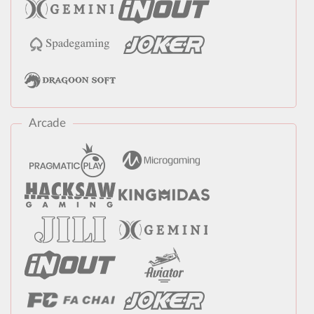
Arcade