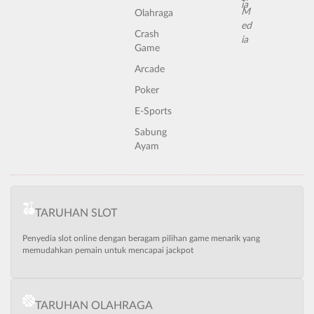
Olahraga
Crash
Game
Arcade
Poker
E-Sports
Sabung
Ayam
TARUHAN SLOT
Penyedia slot online dengan beragam pilihan game menarik yang
memudahkan pemain untuk mencapai jackpot
TARUHAN OLAHRAGA