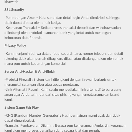
khawatir.
SSL Security
-Perlindungan Akun = Kata sandi dan detail login Anda dienkripsi sehingga
tidak dapat dibaca oleh pihak ketiga.
-Keamanan Transaksi = Setiap proses transaksi deposit dan withdraw sudah
dilindungi oleh protokol keamanan bank yang ketat untuk mencegah
kebocoran data finansial.
Privacy Policy
-Kami menjamin bahwa data pribadi seperti nama, nomor telepon, dan detail
rekening tidak akan pernah dibagikan, dijual, atau disalahgunakan oleh pihak
mana pun untuk kepentingan komersial.
Server Anti-Hacker & Anti-Blokir
-Proteksi Firewall : Sistem kami dilengkapi dengan firewall berlapis untuk
menangkal serangan siber atau upaya peretasan.
-Link Alternatif Resmi : Kami selalu menyediakan link alternatif terbaru yang
aman agar Anda terhindar dari situs phising yang mengatasnamakan brand
kami.
Sistem Game Fair Play
-RNG (Random Number Generator) : Hasil permainan murni acak dan tidak
dapat dimanipulasi.
-Transaksi Pembayaran Dijamin : Berapa pun kemenangan Anda, tim keuangan
kami akan memproses penarikan dana secara kilat dan penuh.