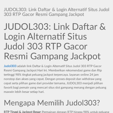
JUDOL303: Link Daftar & Login Alternatif Situs Judol
303 RTP Gacor Resmi Gampang Jackpot
JUDOL303: Link Daftar &
Login Alternatif Situs
Judol 303 RTP Gacor
Resmi Gampang Jackpot
Judol303
adalah link Daftar & Login Alternatif Situs Judol 303 RTP Gacor
Resmi Gampang Jackpot Hari Ini. Memberikan rekomendasi game dan Rtp
tertinggi 98% tingkat peluang jackpot terpercaya. layanan online 24 jam
nonstop dan akses yang cepat. Dengan proses deposit dan withdraw yang
cepat serta pilihan game dari provider ternama, JUDOL303 menjadi pilihan
favorit bagi pemain yang mencari situs slot gampang menang dengan peluang
maxwin lebih besar setiap hari.
Mengapa Memilih Judol303?
RTP Tinggi & Jackpot Besar:
Permainan dengan RTP hingga 98% untuk peluang