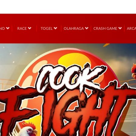
INO
RACE
TOGEL
OLAHRAGA
CRASH GAME
ARC