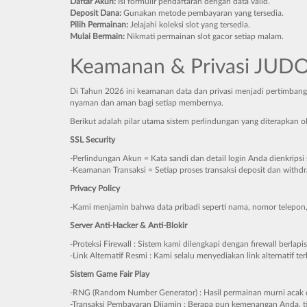
Daftar Akun:
Isi formulir pendaftaran dengan data valid.
Deposit Dana:
Gunakan metode pembayaran yang tersedia.
Pilih Permainan:
Jelajahi koleksi slot yang tersedia.
Mulai Bermain:
Nikmati permainan slot gacor setiap malam.
Keamanan & Privasi JUD
Di Tahun 2026 ini keamanan data dan privasi menjadi pertimba
nyaman dan aman bagi setiap membernya.
Berikut adalah pilar utama sistem perlindungan yang diterapka
SSL Security
-Perlindungan Akun = Kata sandi dan detail login Anda dienkripsi 
-Keamanan Transaksi = Setiap proses transaksi deposit dan withd
Privacy Policy
-Kami menjamin bahwa data pribadi seperti nama, nomor telepon, 
Server Anti-Hacker & Anti-Blokir
-Proteksi Firewall : Sistem kami dilengkapi dengan firewall berla
-Link Alternatif Resmi : Kami selalu menyediakan link alternatif
Sistem Game Fair Play
-RNG (Random Number Generator) : Hasil permainan murni acak d
-Transaksi Pembayaran Dijamin : Berapa pun kemenangan Anda, t