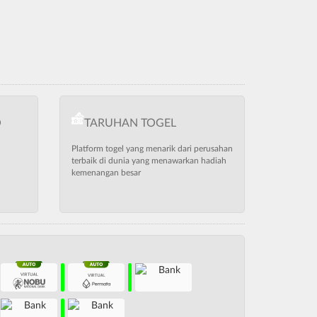
O
TARUHAN TOGEL
Platform togel yang menarik dari perusahan
terbaik di dunia yang menawarkan hadiah
kemenangan besar