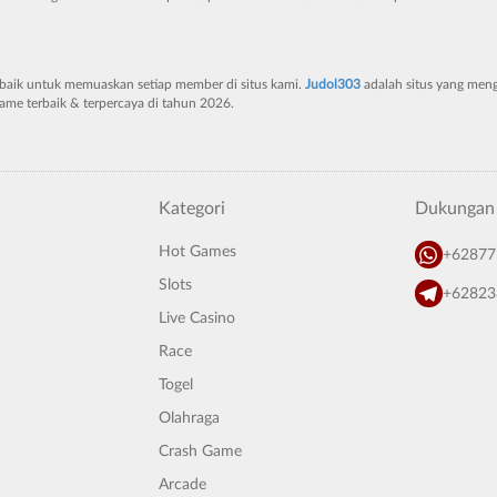
baik untuk memuaskan setiap member di situs kami.
Judol303
adalah situs yang men
 game terbaik & terpercaya di tahun 2026.
Kategori
Dukungan
Hot Games
+62877
Slots
+62823
Live Casino
Race
Togel
Olahraga
Crash Game
Arcade