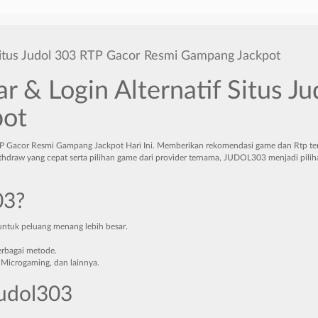
Situs Judol 303 RTP Gacor Resmi Gampang Jackpot
 & Login Alternatif Situs J
pot
RTP Gacor Resmi Gampang Jackpot Hari Ini. Memberikan rekomendasi game dan Rtp tert
thdraw yang cepat serta pilihan game dari provider ternama, JUDOL303 menjadi pilih
03?
tuk peluang menang lebih besar.
rbagai metode.
, Microgaming, dan lainnya.
udol303