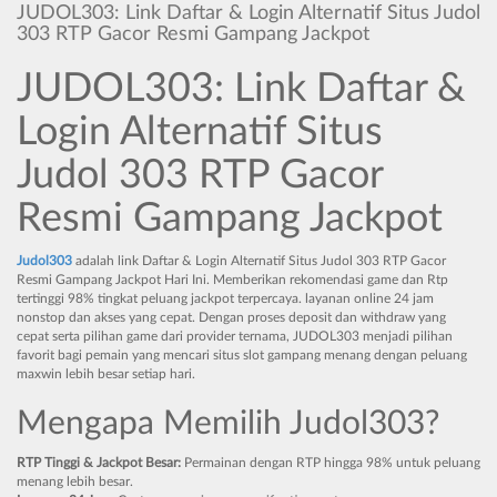
JUDOL303: Link Daftar & Login Alternatif Situs Judol
303 RTP Gacor Resmi Gampang Jackpot
JUDOL303: Link Daftar &
Login Alternatif Situs
Judol 303 RTP Gacor
Resmi Gampang Jackpot
Judol303
adalah link Daftar & Login Alternatif Situs Judol 303 RTP Gacor
Resmi Gampang Jackpot Hari Ini. Memberikan rekomendasi game dan Rtp
tertinggi 98% tingkat peluang jackpot terpercaya. layanan online 24 jam
nonstop dan akses yang cepat. Dengan proses deposit dan withdraw yang
cepat serta pilihan game dari provider ternama, JUDOL303 menjadi pilihan
favorit bagi pemain yang mencari situs slot gampang menang dengan peluang
maxwin lebih besar setiap hari.
Mengapa Memilih Judol303?
RTP Tinggi & Jackpot Besar:
Permainan dengan RTP hingga 98% untuk peluang
menang lebih besar.