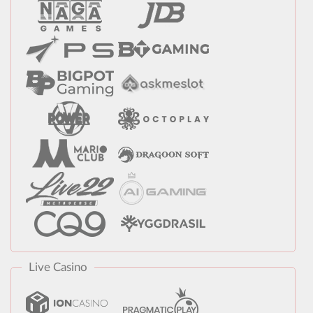
Live Casino