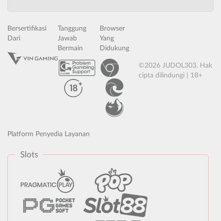
Bersertifikasi
Tanggung
Browser
Dari
Jawab
Yang
Bermain
Didukung
©2026 JUDOL303. Hak
cipta dilindungi | 18+
Platform Penyedia Layanan
Slots