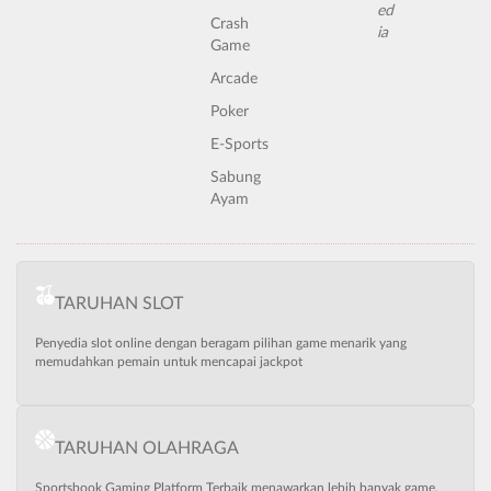
Crash
Game
Arcade
Poker
E-Sports
Sabung
Ayam
TARUHAN SLOT
Penyedia slot online dengan beragam pilihan game menarik yang
memudahkan pemain untuk mencapai jackpot
TARUHAN OLAHRAGA
Sportsbook Gaming Platform Terbaik menawarkan lebih banyak game,