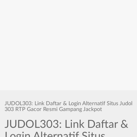
JUDOL303: Link Daftar & Login Alternatif Situs Judol
303 RTP Gacor Resmi Gampang Jackpot
JUDOL303: Link Daftar &
Login Alternatif Situs