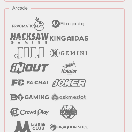
Arcade