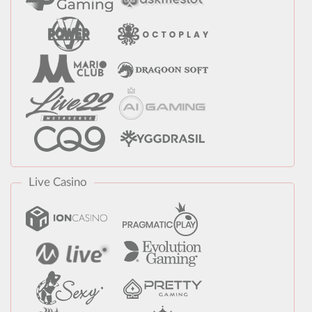
Live Casino