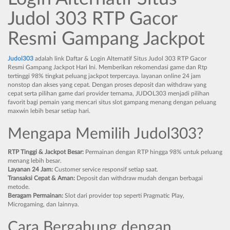
Judol 303 RTP Gacor
Resmi Gampang Jackpot
Judol303
adalah link Daftar & Login Alternatif Situs Judol 303 RTP Gacor
Resmi Gampang Jackpot Hari Ini. Memberikan rekomendasi game dan Rtp
tertinggi 98% tingkat peluang jackpot terpercaya. layanan online 24 jam
nonstop dan akses yang cepat. Dengan proses deposit dan withdraw yang
cepat serta pilihan game dari provider ternama, JUDOL303 menjadi pilihan
favorit bagi pemain yang mencari situs slot gampang menang dengan peluang
maxwin lebih besar setiap hari.
Mengapa Memilih Judol303?
RTP Tinggi & Jackpot Besar:
Permainan dengan RTP hingga 98% untuk peluang
menang lebih besar.
Layanan 24 Jam:
Customer service responsif setiap saat.
Transaksi Cepat & Aman:
Deposit dan withdraw mudah dengan berbagai
metode.
Beragam Permainan:
Slot dari provider top seperti Pragmatic Play,
Microgaming, dan lainnya.
Cara Bergabung dengan