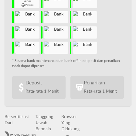
* Selama bank maintenance dan bank offline deposit dan penarikan
tidak dapat diproses
Deposit
Penarikan
Rata-rata 1 Menit
Rata-rata 1 Menit
Bersertifikasi
Tanggung
Browser
Dari
Jawab
Yang
Bermain
Didukung