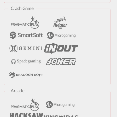
Crash Game
Arcade