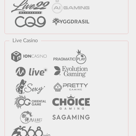
Live Casino