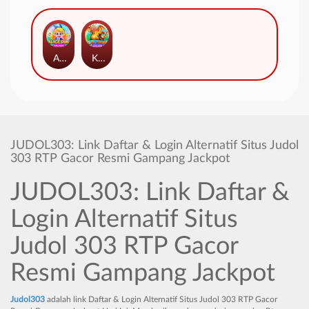
Alice Run
K.O. Island
JUDOL303: Link Daftar & Login Alternatif Situs Judol
303 RTP Gacor Resmi Gampang Jackpot
JUDOL303: Link Daftar &
Login Alternatif Situs
Judol 303 RTP Gacor
Resmi Gampang Jackpot
Judol303
adalah link Daftar & Login Alternatif Situs Judol 303 RTP Gacor