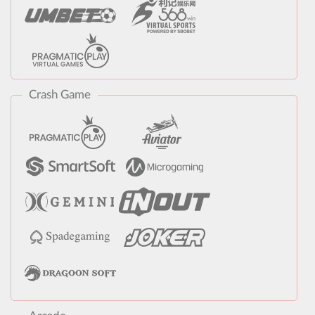
Crash Game