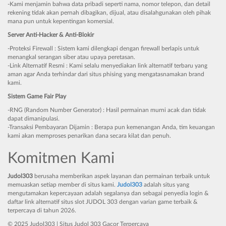
-Kami menjamin bahwa data pribadi seperti nama, nomor telepon, dan detail
rekening tidak akan pernah dibagikan, dijual, atau disalahgunakan oleh pihak
mana pun untuk kepentingan komersial.
Server Anti-Hacker & Anti-Blokir
-Proteksi Firewall : Sistem kami dilengkapi dengan firewall berlapis untuk
menangkal serangan siber atau upaya peretasan.
-Link Alternatif Resmi : Kami selalu menyediakan link alternatif terbaru yang
aman agar Anda terhindar dari situs phising yang mengatasnamakan brand
kami.
Sistem Game Fair Play
-RNG (Random Number Generator) : Hasil permainan murni acak dan tidak
dapat dimanipulasi.
-Transaksi Pembayaran Dijamin : Berapa pun kemenangan Anda, tim keuangan
kami akan memproses penarikan dana secara kilat dan penuh.
Komitmen Kami
Judol303
berusaha memberikan aspek layanan dan permainan terbaik untuk
memuaskan setiap member di situs kami.
Judol303
adalah situs yang
mengutamakan kepercayaan adalah segalanya dan sebagai penyedia login &
daftar link alternatif situs slot JUDOL 303 dengan varian game terbaik &
terpercaya di tahun 2026.
© 2025 Judol303 | Situs Judol 303 Gacor Terpercaya