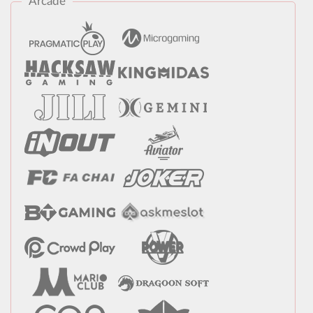
Arcade