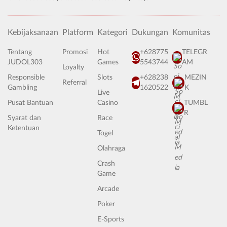
Kebijaksanaan
Platform
Kategori
Dukungan
Komunitas
Tentang
Promosi
Hot
+628775
TELEGR
JUDOL303
Games
5543744
AM
Loyalty
Responsible
Slots
+628238
MEZIN
Referral
Gambling
1620522
K
Live
Pusat Bantuan
Casino
TUMBL
R
Syarat dan
Race
Ketentuan
Togel
Olahraga
Crash
Game
Arcade
Poker
E-Sports