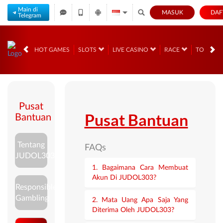
Main di
MASUK
DAF
Telegram
HOT GAMES
SLOTS
LIVE CASINO
RACE
TOGEL
Pusat
Pusat Bantuan
Bantuan
Tentang
FAQs
JUDOL303
1. Bagaimana Cara Membuat
Akun Di JUDOL303?
Responsible
Gambling
2. Mata Uang Apa Saja Yang
Diterima Oleh JUDOL303?