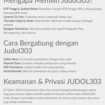
Mengapa Memilih Judol303?
RTP Tinggi & Jackpot Besar:
Permainan dengan RTP hingga 98% untuk peluang
menang lebih besar.
Layanan 24 Jam:
Customer service responsif setiap saat.
Transaksi Cepat & Aman:
Deposit dan withdraw mudah dengan berbagai
metode.
Beragam Permainan:
Slot dari provider top seperti Pragmatic Play,
Microgaming, dan lainnya.
Cara Bergabung dengan
Judol303
Daftar Akun:
Isi formulir pendaftaran dengan data valid.
Deposit Dana:
Gunakan metode pembayaran yang tersedia.
Pilih Permainan:
Jelajahi koleksi slot yang tersedia.
Mulai Bermain:
Nikmati permainan slot gacor setiap malam.
Keamanan & Privasi JUDOL303
Di Tahun 2026 ini keamanan data dan privasi menjadi pertimbangan utama
bagi para pemain dalam memilih platform hiburan online maka JUDOL303
hadir dengan menerapkan system keamanan & privasi yang nyaman dan aman
bagi setiap membernya.