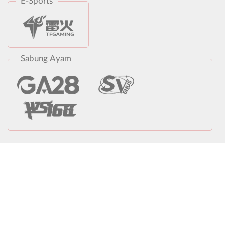
E-Sports
Sabung Ayam