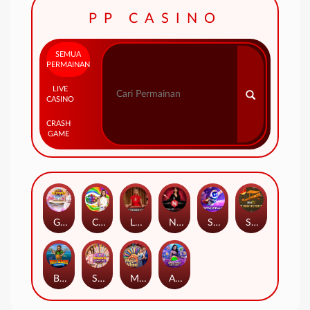
PP CASINO
SEMUA
PERMAINAN
LIVE
CASINO
CRASH
GAME
Gates of Olympus Roulette
Color Game Bonanza
Live Casino Lobby
Nexus Lounge
Spaceman
Slot88 High Flyer
Big Bass Crash
Sweet Bonanza Candyland
Mega Wheel
Amazing Baccarat