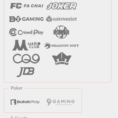
Poker