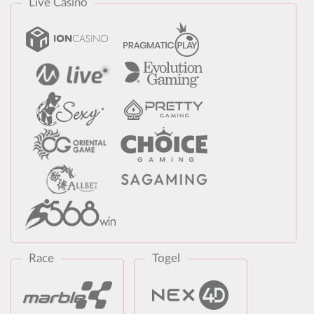
Live Casino
Race
Togel