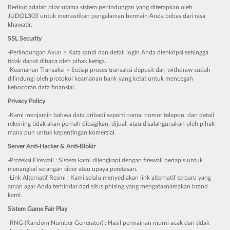
Berikut adalah pilar utama sistem perlindungan yang diterapkan oleh
JUDOL303 untuk memastikan pengalaman bermain Anda bebas dari rasa
khawatir.
SSL Security
-Perlindungan Akun = Kata sandi dan detail login Anda dienkripsi sehingga
tidak dapat dibaca oleh pihak ketiga.
-Keamanan Transaksi = Setiap proses transaksi deposit dan withdraw sudah
dilindungi oleh protokol keamanan bank yang ketat untuk mencegah
kebocoran data finansial.
Privacy Policy
-Kami menjamin bahwa data pribadi seperti nama, nomor telepon, dan detail
rekening tidak akan pernah dibagikan, dijual, atau disalahgunakan oleh pihak
mana pun untuk kepentingan komersial.
Server Anti-Hacker & Anti-Blokir
-Proteksi Firewall : Sistem kami dilengkapi dengan firewall berlapis untuk
menangkal serangan siber atau upaya peretasan.
-Link Alternatif Resmi : Kami selalu menyediakan link alternatif terbaru yang
aman agar Anda terhindar dari situs phising yang mengatasnamakan brand
kami.
Sistem Game Fair Play
-RNG (Random Number Generator) : Hasil permainan murni acak dan tidak