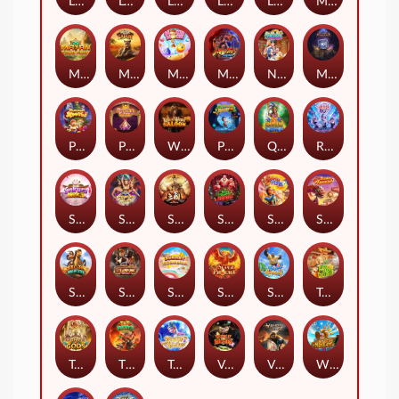
Las Vegas Party
Legend of the White and Green Snake
Lion Dance Fortune
Lucky Zhu
Lulu's Enchanted Forest
Mahjong Fortune
Mayan Gold Hunt
Mega Wild Safari
Mochi Mochi
Muay Thai Arena
Nomikai Fever
Mysteries of Pandora
Pawsome Xmas
Persian Gems
Wild West Saloon
Pumpkin Night
Queen of Aztec
Rave On
Sakura Neko
Samba Fiesta
SanGuo - The Brotherhood
Sexy Christmas Sirens
Spirits Fiesta
Spring Harvest
Stallion Princess
Steampunk Reloaded
Surgary bonanza
Super Phoenix
Surf Monkey
Taco Truck Delight
Temple of Gods
TNT Fiesta
Tower of Riches
Vault of Riches
Viking Valor
Wild Fish Hunter