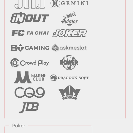
Poker