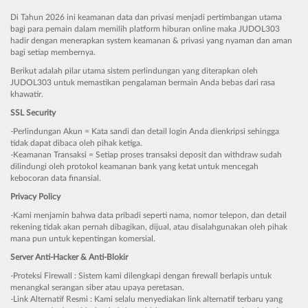
Di Tahun 2026 ini keamanan data dan privasi menjadi pertimbangan utama
bagi para pemain dalam memilih platform hiburan online maka JUDOL303
hadir dengan menerapkan system keamanan & privasi yang nyaman dan aman
bagi setiap membernya.
Berikut adalah pilar utama sistem perlindungan yang diterapkan oleh
JUDOL303 untuk memastikan pengalaman bermain Anda bebas dari rasa
khawatir.
SSL Security
-Perlindungan Akun = Kata sandi dan detail login Anda dienkripsi sehingga
tidak dapat dibaca oleh pihak ketiga.
-Keamanan Transaksi = Setiap proses transaksi deposit dan withdraw sudah
dilindungi oleh protokol keamanan bank yang ketat untuk mencegah
kebocoran data finansial.
Privacy Policy
-Kami menjamin bahwa data pribadi seperti nama, nomor telepon, dan detail
rekening tidak akan pernah dibagikan, dijual, atau disalahgunakan oleh pihak
mana pun untuk kepentingan komersial.
Server Anti-Hacker & Anti-Blokir
-Proteksi Firewall : Sistem kami dilengkapi dengan firewall berlapis untuk
menangkal serangan siber atau upaya peretasan.
-Link Alternatif Resmi : Kami selalu menyediakan link alternatif terbaru yang