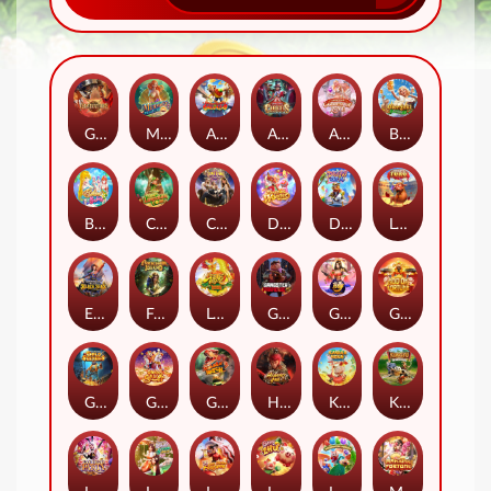
Gladiators
Mermaid's Treasure
Adventures Of Caramelo
Amazing Circus
Aphrodite - Goddess of Love
Bierfest Delight
Bikini Babes
Chasing Leprechaun Coins
Countdown to Fortune
Dragon Wonder
Ducky Spin
Legendary El Toro
Empress of the Black Seas
Forbidden Island
Longevity dragon(Fulong)
Gangster's Paradise
Gates Of Kunlun
God of Fortune
Gold Seekers
Golden Gallop
Golden Hatch
Heavenly Sage
Kawaii Neko
Kung Fu Warrior