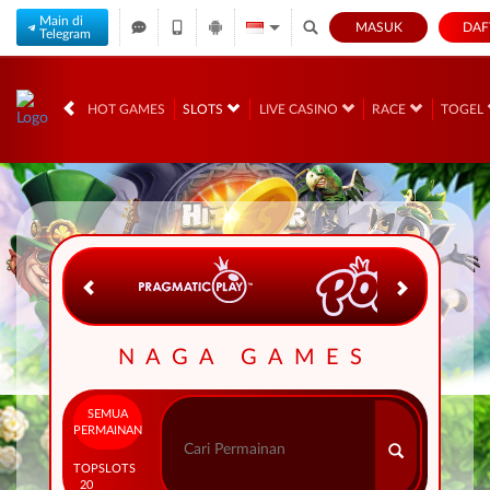
Main di
MASUK
DAF
Telegram
IDR
12,675,291,
HOT GAMES
SLOTS
LIVE CASINO
RACE
TOGEL
NAGA GAMES
SEMUA
PERMAINAN
TOP
SLOTS
20