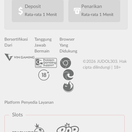
Deposit
Penarikan
Rata-rata 1 Menit
Rata-rata 1 Menit
Bersertifikasi
Tanggung
Browser
Dari
Jawab
Yang
Bermain
Didukung
©2026 JUDOL303. Hak
cipta dilindungi | 18+
Platform Penyedia Layanan
Slots