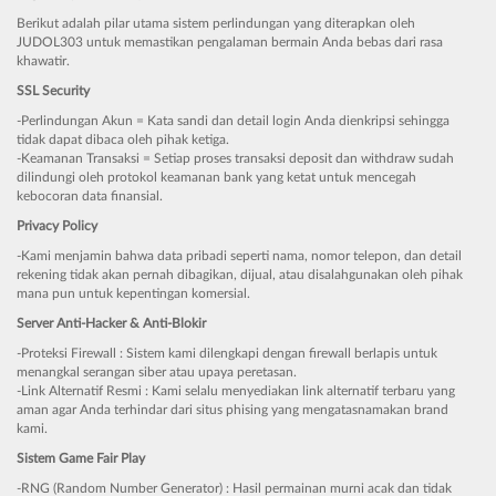
Berikut adalah pilar utama sistem perlindungan yang diterapkan oleh
JUDOL303 untuk memastikan pengalaman bermain Anda bebas dari rasa
khawatir.
SSL Security
-Perlindungan Akun = Kata sandi dan detail login Anda dienkripsi sehingga
tidak dapat dibaca oleh pihak ketiga.
-Keamanan Transaksi = Setiap proses transaksi deposit dan withdraw sudah
dilindungi oleh protokol keamanan bank yang ketat untuk mencegah
kebocoran data finansial.
Privacy Policy
-Kami menjamin bahwa data pribadi seperti nama, nomor telepon, dan detail
rekening tidak akan pernah dibagikan, dijual, atau disalahgunakan oleh pihak
mana pun untuk kepentingan komersial.
Server Anti-Hacker & Anti-Blokir
-Proteksi Firewall : Sistem kami dilengkapi dengan firewall berlapis untuk
menangkal serangan siber atau upaya peretasan.
-Link Alternatif Resmi : Kami selalu menyediakan link alternatif terbaru yang
aman agar Anda terhindar dari situs phising yang mengatasnamakan brand
kami.
Sistem Game Fair Play
-RNG (Random Number Generator) : Hasil permainan murni acak dan tidak