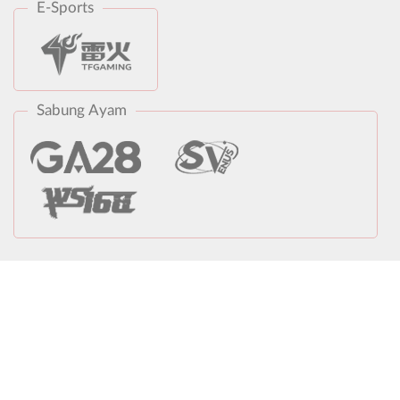
E-Sports
Sabung Ayam