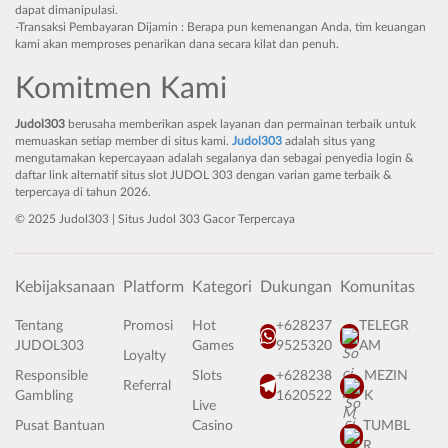
dapat dimanipulasi.
-Transaksi Pembayaran Dijamin : Berapa pun kemenangan Anda, tim keuangan
kami akan memproses penarikan dana secara kilat dan penuh.
Komitmen Kami
Judol303
berusaha memberikan aspek layanan dan permainan terbaik untuk
memuaskan setiap member di situs kami.
Judol303
adalah situs yang
mengutamakan kepercayaan adalah segalanya dan sebagai penyedia login &
daftar link alternatif situs slot JUDOL 303 dengan varian game terbaik &
terpercaya di tahun 2026.
© 2025 Judol303 | Situs Judol 303 Gacor Terpercaya
Kebijaksanaan
Platform
Kategori
Dukungan
Komunitas
Tentang
Promosi
Hot
+628237
TELEGR
JUDOL303
Games
9525320
AM
Loyalty
Responsible
Slots
+628238
MEZIN
Referral
Gambling
1620522
K
Live
Pusat Bantuan
Casino
TUMBL
R