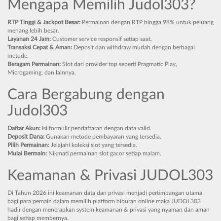
Mengapa Memilih Judol303?
RTP Tinggi & Jackpot Besar:
Permainan dengan RTP hingga 98% untuk peluang
menang lebih besar.
Layanan 24 Jam:
Customer service responsif setiap saat.
Transaksi Cepat & Aman:
Deposit dan withdraw mudah dengan berbagai
metode.
Beragam Permainan:
Slot dari provider top seperti Pragmatic Play,
Microgaming, dan lainnya.
Cara Bergabung dengan
Judol303
Daftar Akun:
Isi formulir pendaftaran dengan data valid.
Deposit Dana:
Gunakan metode pembayaran yang tersedia.
Pilih Permainan:
Jelajahi koleksi slot yang tersedia.
Mulai Bermain:
Nikmati permainan slot gacor setiap malam.
Keamanan & Privasi JUDOL303
Di Tahun 2026 ini keamanan data dan privasi menjadi pertimbangan utama
bagi para pemain dalam memilih platform hiburan online maka JUDOL303
hadir dengan menerapkan system keamanan & privasi yang nyaman dan aman
bagi setiap membernya.