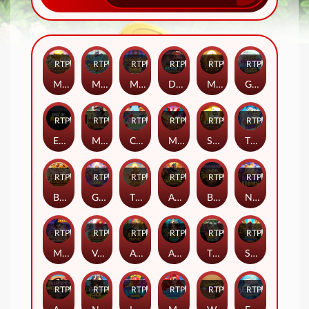
RTP
98%
RTP
96%
RTP
95%
RTP
95%
RTP
98%
RTP
96%
Mahjong Legend
Mahjong of the White Tiger
Mahjong Legend Xmas
Dino Gems
Mahjong Legacy
Government Disco
RTP
95%
RTP
98%
RTP
95%
RTP
97%
RTP
97%
RTP
98%
Epic of Aztec
Mafia Ways
Cupid's Garden
Mahjong of the Phoenix
Super Ace X
The Beat of Olympus 1000
RTP
96%
RTP
98%
RTP
95%
RTP
96%
RTP
97%
RTP
96%
Blessing of the Tiger
Government Joke
The Monkey King
Aztec Legend
Blessing of the Dragon
Neko Reborn
RTP
95%
RTP
95%
RTP
91%
RTP
81%
RTP
81%
RTP
86%
Mafia Ways II : Metro Haven Heist
Veggies Bonanza
Aztec Empire
Aztec Empire 1000
The King Joker
Subway Runner
RTP
93%
RTP
91%
RTP
91%
RTP
81%
RTP
90%
RTP
82%