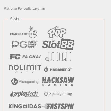
Platform Penyedia Layanan
Slots