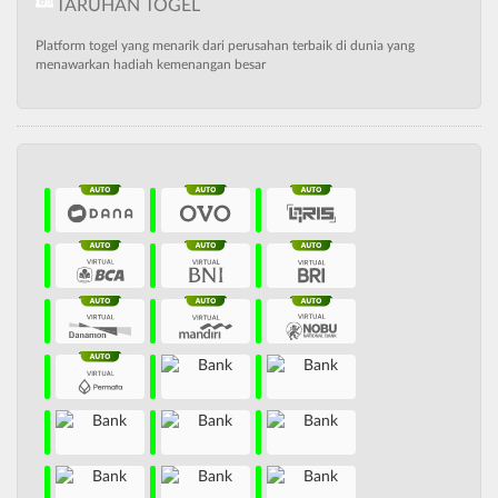
TARUHAN TOGEL
Platform togel yang menarik dari perusahan terbaik di dunia yang
menawarkan hadiah kemenangan besar