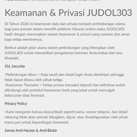
Keamanan & Privasi JUDOL303
Di Tahun 2026 ini keamanan data dan privasi menjadi pertimbangan utama
bagi para pemain dalam memilih platform hiburan online maka JUDOL303
hadir dengan menerapkan system keamanan & privasi yang nyaman dan aman
bagi setiap membernya.
Berikut adalah pilar utama sistem perlindungan yang diterapkan oleh
JUDOL303 untuk memastikan pengalaman bermain Anda bebas dari rasa
khawatir.
SSL Security
-Perlindungan Akun = Kata sandi dan detail login Anda dienkripsi sehingga
tidak dapat dibaca oleh pihak ketiga.
-Keamanan Transaksi = Setiap proses transaksi deposit dan withdraw sudah
dilindungi oleh protokol keamanan bank yang ketat untuk mencegah
kebocoran data finansial.
Privacy Policy
-Kami menjamin bahwa data pribadi seperti nama, nomor telepon, dan detail
rekening tidak akan pernah dibagikan, dijual, atau disalahgunakan oleh pihak
mana pun untuk kepentingan komersial.
Server Anti-Hacker & Anti-Blokir