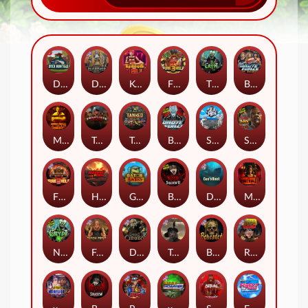
Duck Hunters
Deadwood R.I.P
Kenneth Must Die
Fire in the Hole 3
The Crypt
Brute Force: Alien Onslaught
Mental
Tombstone Slaughter
Tanked
Brute Force
Seamen
San Quentin 2: Death Row
Fire in the Hole 2
Highway to Hell
Gator Hunters
Blood & Shadow 2
Das xBoot
Mental 2
Nexus The Crypt
Folsom Prison
Dead Canary
Tombstone RIP
Beheaded
Road Rage