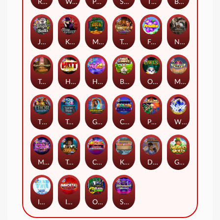
Remember Gulag
Walk of Shame
Poison Eve
Space Donkey
The Rave
Book Of Shadows
Jingle Balls
Karen Maneater
Monkey's Gold xPays
Tomb of Nefertiti
Fruits
Nexus Tombstone RIP
Tomb of Akhenaten
Hot Nudge
Hot 4 Cash
Bonus Bunnies
Owls
Manhattan Goes Wild
Thor: Hammer Time
Tractor Beam
Golden Genie And The Walking Wilds
Coins of Fortune
Pixies vs Pirates
WiXX
Milky Ways
Tesla Jolt
Casino Win Spin
Kitchen Drama: Sushi Mania
Dungeon Quest
Gaelic Gold
Ice Ice Yeti
Immortal Fruits
Outsourced: Slash Game
Starstruck