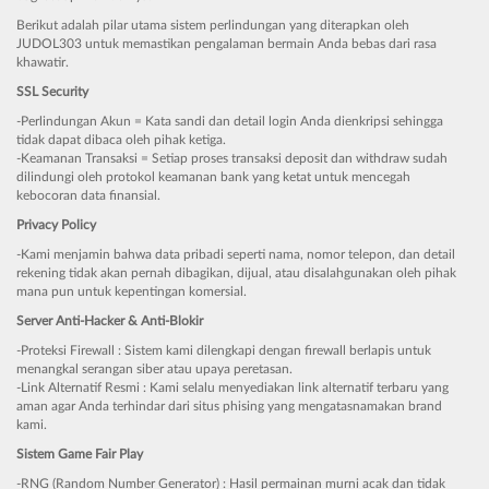
Berikut adalah pilar utama sistem perlindungan yang diterapkan oleh
JUDOL303 untuk memastikan pengalaman bermain Anda bebas dari rasa
khawatir.
SSL Security
-Perlindungan Akun = Kata sandi dan detail login Anda dienkripsi sehingga
tidak dapat dibaca oleh pihak ketiga.
-Keamanan Transaksi = Setiap proses transaksi deposit dan withdraw sudah
dilindungi oleh protokol keamanan bank yang ketat untuk mencegah
kebocoran data finansial.
Privacy Policy
-Kami menjamin bahwa data pribadi seperti nama, nomor telepon, dan detail
rekening tidak akan pernah dibagikan, dijual, atau disalahgunakan oleh pihak
mana pun untuk kepentingan komersial.
Server Anti-Hacker & Anti-Blokir
-Proteksi Firewall : Sistem kami dilengkapi dengan firewall berlapis untuk
menangkal serangan siber atau upaya peretasan.
-Link Alternatif Resmi : Kami selalu menyediakan link alternatif terbaru yang
aman agar Anda terhindar dari situs phising yang mengatasnamakan brand
kami.
Sistem Game Fair Play
-RNG (Random Number Generator) : Hasil permainan murni acak dan tidak