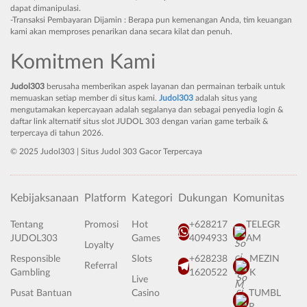
dapat dimanipulasi.
-Transaksi Pembayaran Dijamin : Berapa pun kemenangan Anda, tim keuangan
kami akan memproses penarikan dana secara kilat dan penuh.
Komitmen Kami
Judol303
berusaha memberikan aspek layanan dan permainan terbaik untuk
memuaskan setiap member di situs kami.
Judol303
adalah situs yang
mengutamakan kepercayaan adalah segalanya dan sebagai penyedia login &
daftar link alternatif situs slot JUDOL 303 dengan varian game terbaik &
terpercaya di tahun 2026.
© 2025 Judol303 | Situs Judol 303 Gacor Terpercaya
Kebijaksanaan
Platform
Kategori
Dukungan
Komunitas
Tentang
Promosi
Hot
+628217
TELEGR
JUDOL303
Games
4094933
AM
Loyalty
Responsible
Slots
+628238
MEZIN
Referral
Gambling
1620522
K
Live
Pusat Bantuan
Casino
TUMBL