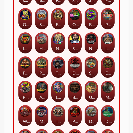
xWays Hoarder 2
Blood & Shadow
Punk Rocker 2
xWays Hoarder xSplit
Serial
Flight Mode
Outsourced
San Quentin xWays
El Pasa Gunfight xNudge
Outsourced: Payday
Brick Snake 2000
Punk Toilet
Infectious 5 xWays
Home of the Brave
Nine To Five
Stockholm Syndrome
Nexus Blood & Shadow
Loner
Fire In The Hole xBomb
Pearl Harbor
True Grit Redemption
Dead, Dead, or Deader
Skate or Die
Evil Goblins xBomb
Roadkill
Apocalypse Super xNudge
Land of the Free
Bangkok Hilton
Ugliest Catch
Misery Mining
Warrior Graveyard xNudge
Munchies
Tombstone No Mercy
Possessed
D Day
Disturbed