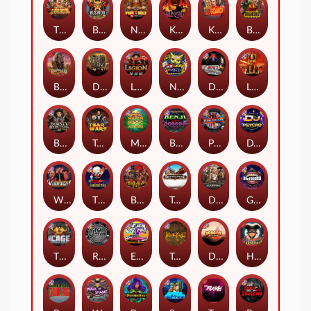
The Border
Bushido Way xNudge
Nexus Fire In The Hole xBomb
Kill Em All
Kiss My Chainsaw
Blood Diamond
Buffalo Hunter
Dead Men Walking
Legion X
Nexus Outsourced
Devil's Crossroad
Little Bighorn
Bounty Hunters xNudge®
Tsar Wars
Mayan Magic Wildfire
Benji Killed in Vegas
Punk Rocker
DJ Psycho
Whacked
The Creepy Carnival
Barbarian Fury
Tombstone
Deadwood xNudge
Gluttony
The Cage
Rock Bottom
East Coast Vs West Coast
True kult
Dragon Tribe
Harlequin Carnival