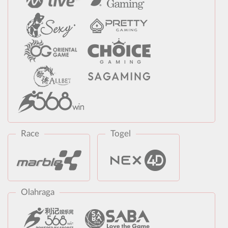
Race
Togel
Olahraga