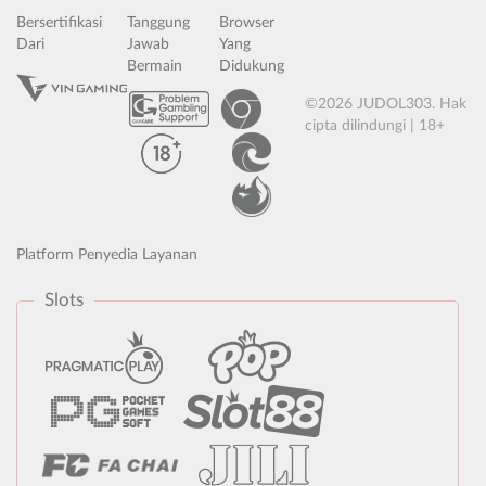
Bersertifikasi
Tanggung
Browser
Dari
Jawab
Yang
Bermain
Didukung
©2026 JUDOL303. Hak
cipta dilindungi | 18+
Platform Penyedia Layanan
Slots