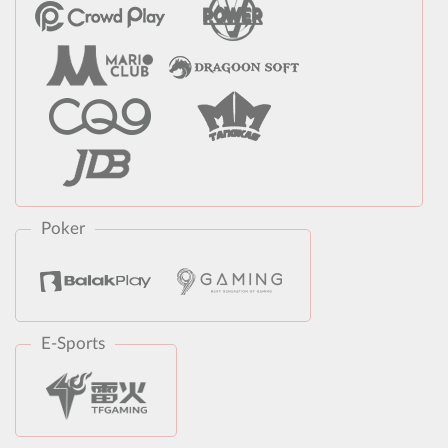
Poker
E-Sports