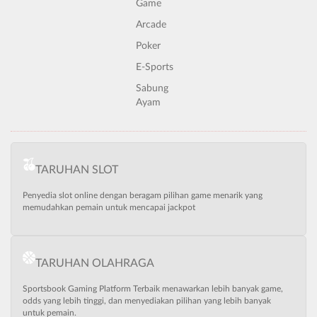
Game
Arcade
Poker
E-Sports
Sabung
Ayam
TARUHAN SLOT
Penyedia slot online dengan beragam pilihan game menarik yang
memudahkan pemain untuk mencapai jackpot
TARUHAN OLAHRAGA
Sportsbook Gaming Platform Terbaik menawarkan lebih banyak game,
odds yang lebih tinggi, dan menyediakan pilihan yang lebih banyak
untuk pemain.