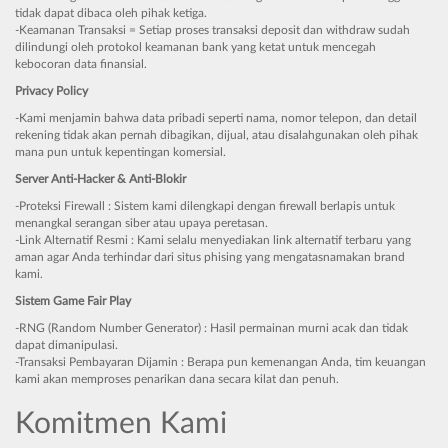
tidak dapat dibaca oleh pihak ketiga.
-Keamanan Transaksi = Setiap proses transaksi deposit dan withdraw sudah
dilindungi oleh protokol keamanan bank yang ketat untuk mencegah
kebocoran data finansial.
Privacy Policy
-Kami menjamin bahwa data pribadi seperti nama, nomor telepon, dan detail
rekening tidak akan pernah dibagikan, dijual, atau disalahgunakan oleh pihak
mana pun untuk kepentingan komersial.
Server Anti-Hacker & Anti-Blokir
-Proteksi Firewall : Sistem kami dilengkapi dengan firewall berlapis untuk
menangkal serangan siber atau upaya peretasan.
-Link Alternatif Resmi : Kami selalu menyediakan link alternatif terbaru yang
aman agar Anda terhindar dari situs phising yang mengatasnamakan brand
kami.
Sistem Game Fair Play
-RNG (Random Number Generator) : Hasil permainan murni acak dan tidak
dapat dimanipulasi.
-Transaksi Pembayaran Dijamin : Berapa pun kemenangan Anda, tim keuangan
kami akan memproses penarikan dana secara kilat dan penuh.
Komitmen Kami